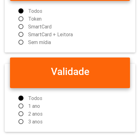
Todos
Token
SmartCard
SmartCard + Leitora
Sem mídia
Validade
Todos
1 ano
2 anos
3 anos