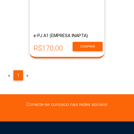
e-PJ A1 (EMPRESA INAPTA)
R$170,00
COMPRAR
Previous
Next
«
1
»
Conecte-se conosco nas redes sociais!